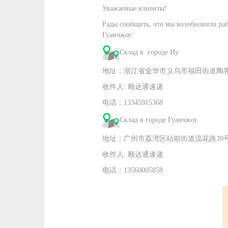
Уважаемые клиенты!
Рады сообщить, что мы возобновили ра
Гуанчжоу:
Cклад в городе Иу
地址：浙江省金华市义乌市福田街道陶界岭
收件人: 顺达通速递
电话：13345915368
Склад в городе Гуанчжоу
地址：广州市荔湾区站前街道流花路39号
收件人: 顺达通速递
电话：13560005858