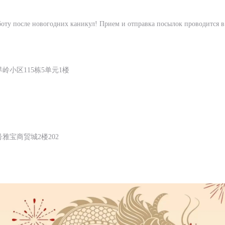
боту после новогодних каникул! Прием и отправка посылок проводится в
小区115栋5单元1楼
雅宝商贸城2楼202