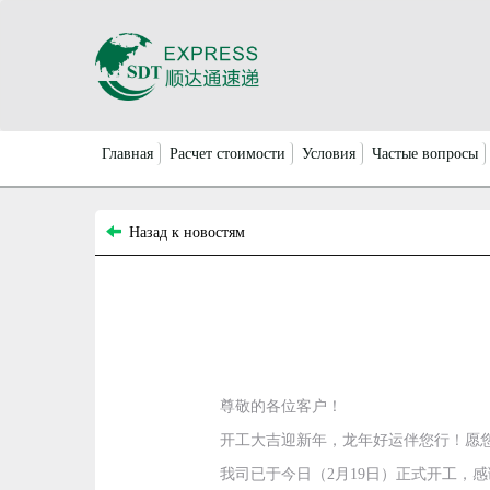
Главная
Расчет стоимости
Условия
Частые вопросы
Назад к новостям
尊敬的各位客户！
开工大吉迎新年，龙年好运伴您行！愿
我司已于今日（2月19日）正式开工，