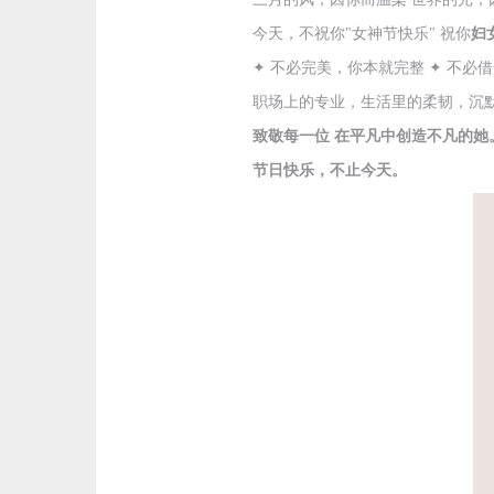
今天，不祝你"女神节快乐" 祝你
妇
✦ 不必完美，你本就完整 ✦ 不必
职场上的专业，生活里的柔韧，沉
致敬每一位 在平凡中创造不凡的她
节日快乐，不止今天。