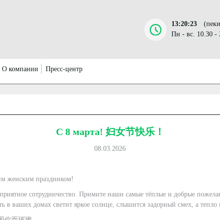
13:20:23
(пеки
Пн - вс. 10.30 -
О компании
Пресс-центр
C 8 марта! 妇女节快乐！
08.03.2026
ним женским праздником!
 приятное сотрудничество. Примите наши самые тёплые и добрые пожела
ь в ваших домах светит яркое солнце, слышится задорный смех, а тепло 
因你而璀璨。